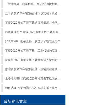
「智能变频・精准控氧」罗茨2020蜜柚直播下载：曝气效率提升 40%，能耗降低 25%！
三叶罗茨鼓2020蜜柚直播下载安装示意图及安装中的要求和注意事项
罗茨2020蜜柚直播下载铭牌风量压力功率字母等参数代表什么?
污水处理配件 罗茨2020蜜柚直播下载的运行要点介绍
罗茨鼓2020蜜柚直播下载进水了该怎么办？
罗茨2020蜜柚直播下载：工业领域的高效动力之选
罗茨鼓2020蜜柚直播下载制造进入微利时代，罗茨2020蜜柚直播下载的发展史！
修理罗茨鼓2020蜜柚直播下载需要注意的问题有哪些?
水冷散热三叶罗茨2020蜜柚直播下载怎么保养?
如何选择污水处理鼓2020蜜柚直播下载类型？
最新资讯文章