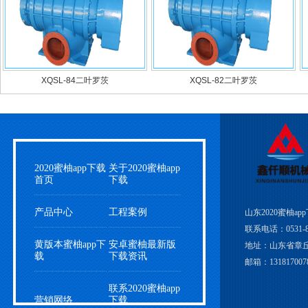
XQSL-84二叶罗茨
XQSL-82二叶罗茨
2020蜜柚app下载
关于2020蜜柚app
首页
下载
产品中心
工程案例
山东2020蜜柚a
联系电话：0531-83
黄版本蜜柚app下
安卓蜜柚最新版
地址：山东省章
载
下载资讯
邮箱：1318170078
联系2020蜜柚app
营销网络
下载