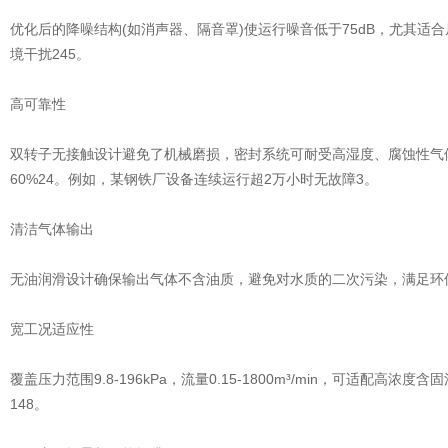
优化后的降噪结构(如消声器、隔音罩)使运行噪音低于75dB，尤其适
境干扰245。
高可靠性
双转子无接触设计避免了机械磨损，密封系统可耐受高湿度、腐蚀性气
60%24。例如，某钢铁厂设备连续运行超2万小时无故障3。
清洁气体输出
无油润滑设计确保输出气体不含油质，避免对水质的二次污染，满足环保
宽工况适应性
覆盖压力范围9.8-196kPa，流量0.15-1800m³/min，可适配高
148。