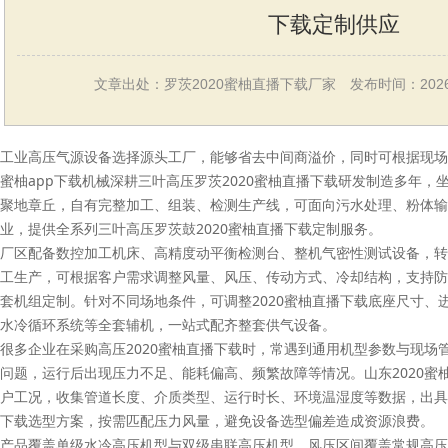
下载定制供应
文章出处：罗茨2020蜜柚直播下载厂家
发布时间：2026-
工业高压气源设备选择源头工厂，能够省去中间商溢价，同时可根据现场工
蜜柚app下载机械深耕三叶高压罗茨2020蜜柚直播下载研发制造多年，坐
聚地章丘，自有完整加工、组装、检测生产线，可面向污水处理、粉体输
业，提供全系列三叶高压罗茨鼓2020蜜柚直播下载定制服务。
厂区配备数控加工机床、高精度动平衡检测台、整机气密性测试设备，转
工生产，可根据客户需求调整风量、风压、传动方式、冷却结构，支持防
套机组定制。针对不同场地条件，可调整2020蜜柚直播下载底座尺寸、
水冷循环系统等全套辅机，一站式配齐整套供气设备。
很多企业在采购高压2020蜜柚直播下载时，常遇到通用机型参数与现场
问题，运行后出现压力不足、能耗偏高、频繁故障等情况。山东2020蜜
户工况，收集管道长度、介质类型、运行时长、环境温湿度等数据，出具适
下载选型方案，按需匹配压力风量，避免设备选型偏差造成资源浪费。
产品覆盖单级水冷高压机型与双级串联高压机型，风压区间覆盖常规高压