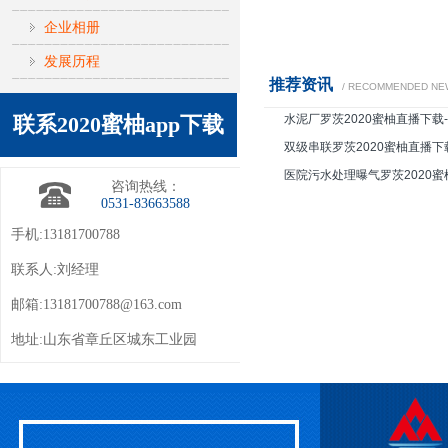
企业相册
发展历程
推荐资讯
/ RECOMMENDED NE
联系2020蜜柚app下载
水泥厂罗茨2020蜜柚直播下载-
蜜柚直播下载气力输送脱硫
双级串联罗茨2020蜜柚直播
是什么？
医院污水处理曝气罗茨2020
咨询热线：
0531-83663588
全应用广泛
手机:13181700788
联系人:刘经理
邮箱:
13181700788@163.com
地址:山东省章丘区城东工业园